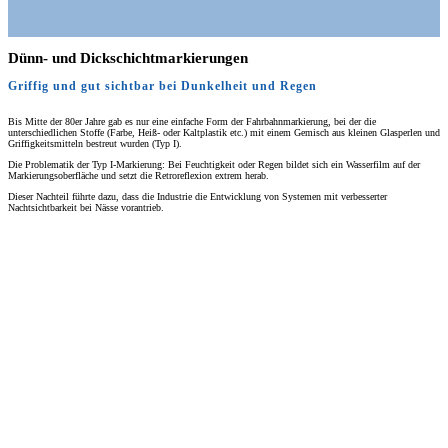
Dünn- und Dick­schicht­markierungen
Griffig und gut sichtbar bei Dunkelheit und Regen
Bis Mitte der 80er Jahre gab es nur eine einfache Form der Fahrbahnmarkierung, bei der die
unterschiedlichen Stoffe (Farbe, Heiß- oder Kaltplastik etc.) mit einem Gemisch aus kleinen Glasperlen und
Griffigkeitsmitteln bestreut wurden (Typ I).
Die Problematik der Typ I-Markierung: Bei Feuchtigkeit oder Regen bildet sich ein Wasserfilm auf der
Markierungsoberfläche und setzt die Retroreflexion extrem herab.
Dieser Nachteil führte dazu, dass die Industrie die Entwicklung von Systemen mit verbesserter
Nachtsichtbarkeit bei Nässe vorantrieb.