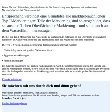
Dieser Nachteil führte dazu, dass die Industrie die Entwicklung von Systemen mit verbesserter
Nachtsichtbarkeit bei Nässe vorantrieb.
Entsprechend verbindet eine Grundidee alle marktgebräuchlichen
Typ II-Markierungen: Teile der Markierung sind so ausgebildet, dass
sie aus der flachen Oberfläche der Markierung – und somit auch aus
dem Wasserfilm! – herausragen.
Die bei der Typ I-Markierung bei Nässe nicht zu verhindernde Reflexion an der Oberfläche wird dadurch
zumindest teilweise vermieden und die Sichtbarkeit auch bei Regen entscheidend verbessert.
Die Typ II Systeme können gegenwärtig folgendermaßen unterteilt werden:
• Glattstrichsysteme mit großen Nachstreumitteln
• Agglomeratmarkierungen
• Profilmarkierungen
Bei Glattstrichsystemen mit großen Nachstreumitteln wird die Nachtsichtbarkeit durch den Einsatz von
großen Reflexperlen erreicht, die bei Nässe aus dem Wasserfilm herausragen. Bei dickschichtigen Systemen
sind die Reflexperlen entweder im Markierungsstoff enthalten, oder es wird ein grobes Nachstreumittel
verwendet.
Kontakt aufnehmen
Sie möchten mit uns durch dick und dünn gehen?
Wir suchen jederzeit motivierte, teamfähige Mitarbeiter.
Wenn Sie mit uns gemeinsam die Sicherheit von Straßen, Wegen und Flächen verbessern wollen,
bewerben Sie sich jetzt
.
Zu den Stellenangeboten