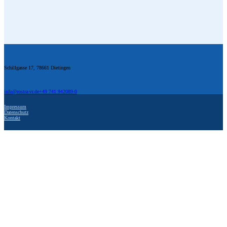
Footer
Schillgasse 17, 78661 Dietingen
info@rostra-vr.de
+49 741 942089-0
Impressum
Datenschutz
Kontakt